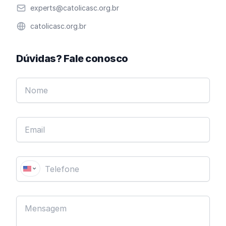
Email
experts@catolicasc.org.br
Website
catolicasc.org.br
Dúvidas? Fale conosco