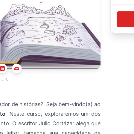
r
Email
Linkedin
ILHE
dor de histórias? Seja bem-vindo(a) ao
to
! Neste curso, exploraremos um dos
onto. O escritor Julio Cortázar alega que
o leitor, tamanha sua capacidade de