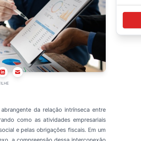
r
Email
Linkedin
ILHE
abrangente da relação intrínseca entre
orando como as atividades empresariais
ocial e pelas obrigações fiscais. Em um
lexo, a compreensão dessa interconexão