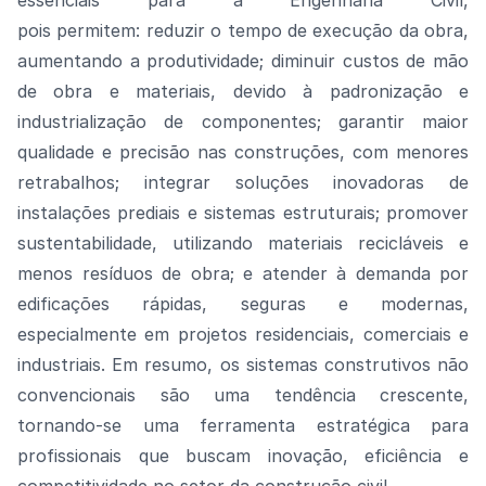
essenciais para a Engenharia Civil,
pois
permitem:
r
eduzir o tempo de execução
da obra,
aumentando a produtividade;
d
iminuir custos de mão
de obra e materiais
, devido à padronização e
industrialização de componentes;
g
arantir maior
qualidade e precisão
nas construções, com menores
retrabalhos;
i
ntegrar soluções inovadoras
de
instalações prediais e sistemas estruturais;
p
romover
sustentabilidade
, utilizando materiais recicláveis e
menos resíduos de obra;
e a
tender à demanda por
edificações rápidas, seguras e modernas
,
especialmente em projetos residenciais, comerciais e
industriais.
Em resumo, os
sistemas construtivos não
convencionais
são uma tendência crescente,
tornando-se uma ferramenta estratégica para
profissionais que buscam
inovação, eficiência e