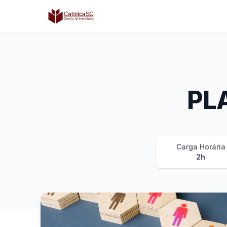
Católica SC | Experts
PL
Carga Horária
2h