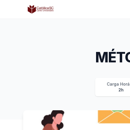
Católica SC | Experts
MÉT
Carga Horá
2h