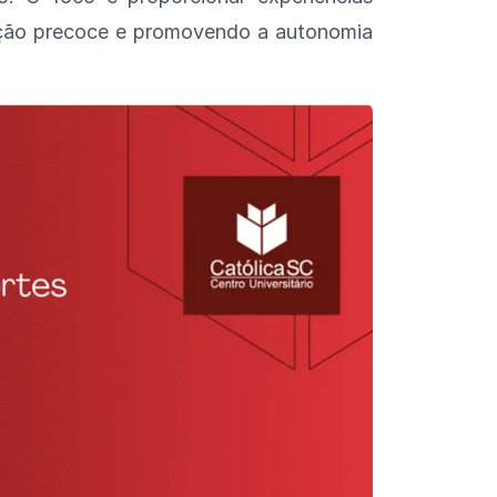
zação precoce e promovendo a autonomia
sista o vídeo