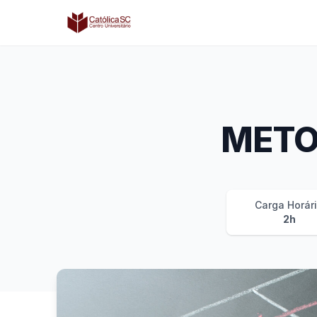
Católica SC | Experts
METO
Carga Horár
2h