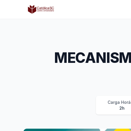
Católica SC | Experts
MECANISM
Carga Horá
2h