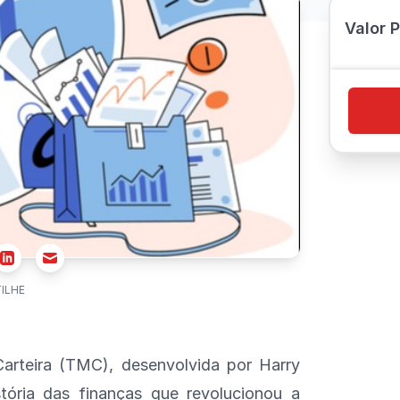
Valor 
r
Email
Linkedin
ILHE
arteira (TMC), desenvolvida por Harry
ória das finanças que revolucionou a