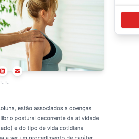
r
Email
Linkedin
ILHE
coluna, estão associados a doenças
íbrio postural decorrente da atividade
ado) e do tipo de vida cotidiana
sa a ser um procedimento de caráter