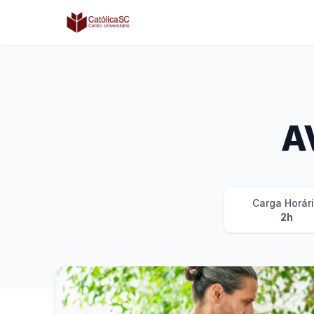
Católica SC | Experts
A
Carga Horár
2h