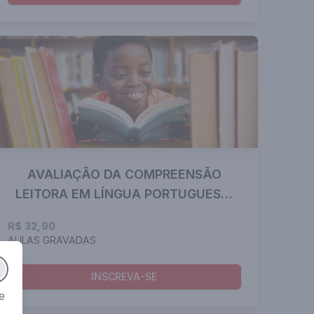
AVALIAÇÃO DA COMPREENSÃO
LEITORA EM LÍNGUA PORTUGUESA:
DESAFIOS E POSSIBILIDADES
R$ 32,90
AULAS GRAVADAS
INSCREVA-SE
e