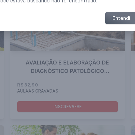
você estava buscando não foi encontrado.
Entendi
AVALIAÇÃO E ELABORAÇÃO DE
DIAGNÓSTICO PATOLÓGICO
CONSTRUTIVO
R$ 32,90
AULAAS GRAVADAS
INSCREVA-SE